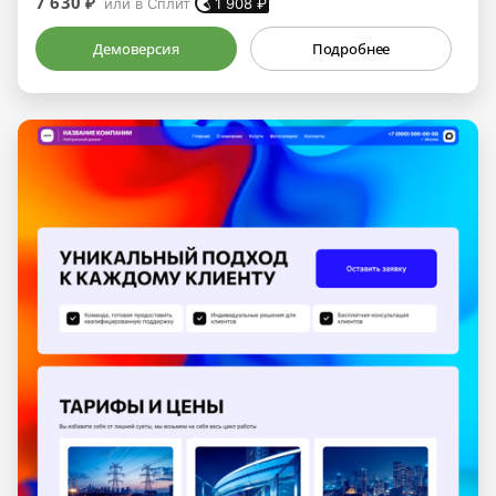
7 630 ₽
или в Сплит
1 908
₽
Демоверсия
Подробнее