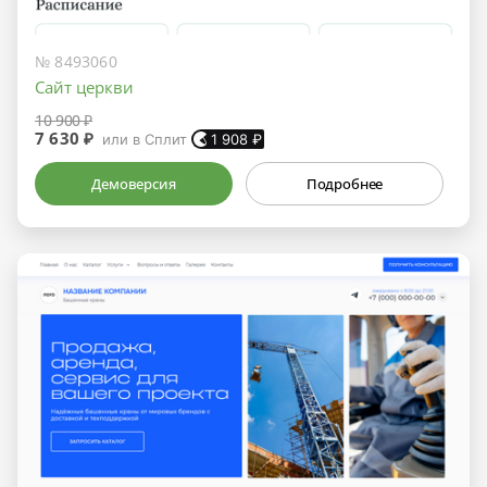
№ 8493060
Сайт церкви
10 900 ₽
7 630 ₽
или в Сплит
1 908
₽
Демоверсия
Подробнее