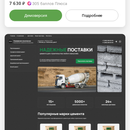
7 630 ₽
305
баллов Плюса
Демоверсия
Подробнее