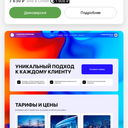
7 630 ₽
или в Сплит
1 908
₽
Демоверсия
Подробнее