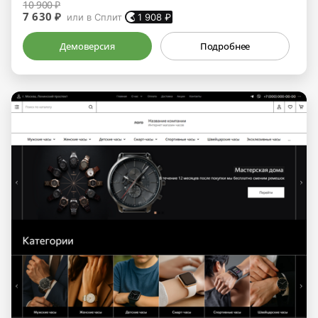
10 900 ₽
7 630 ₽
или в Сплит
1 908
₽
Демоверсия
Подробнее