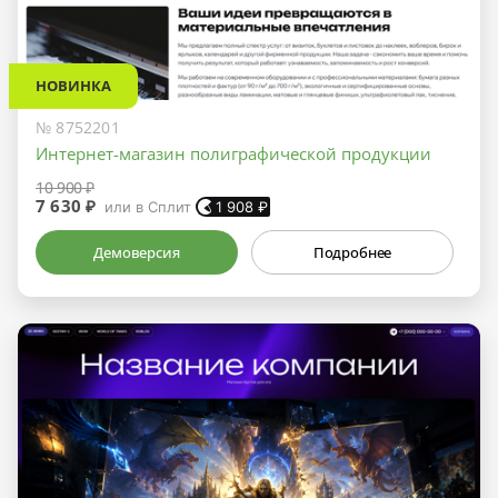
НОВИНКА
№ 8752201
Интернет-магазин полиграфической продукции
10 900 ₽
7 630 ₽
или в Сплит
1 908
₽
Демоверсия
Подробнее