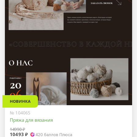
НОВИНКА
№ 104065
Пряжа для вязания
14990 ₽
10493 ₽
420
баллов Плюса