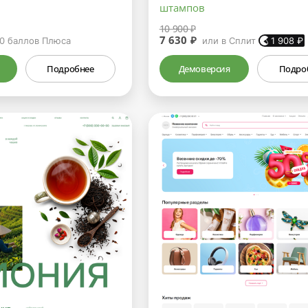
штампов
10 900 ₽
7 630 ₽
0
баллов Плюса
или в Сплит
1 908
₽
Подробнее
Демоверсия
Подро