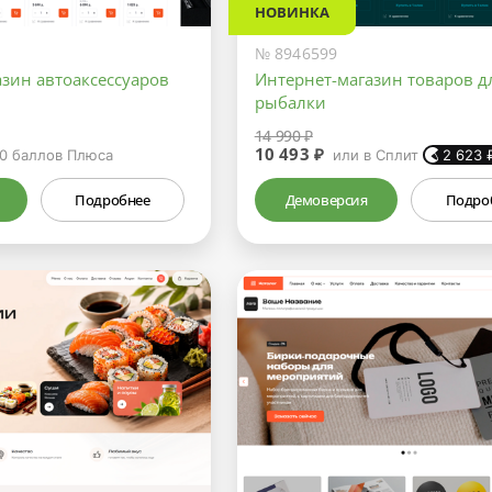
НОВИНКА
№ 8946599
зин автоаксессуаров
Интернет-магазин товаров д
рыбалки
14 990 ₽
10 493 ₽
0
баллов Плюса
или в Сплит
2 623
Подробнее
Демоверсия
Подро