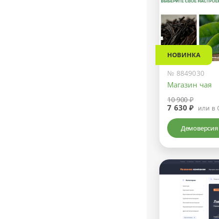
НОВИНКА
№ 8849030
Магазин чая
10 900 ₽
7 630 ₽
или в 
Демоверсия