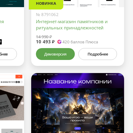
НОВИНКА
№ 8791062
ля
Интернет-магазин памятников и
ритуальных принадлежностей
14 990 ₽
10 493 ₽
₽
420
баллов Плюса
бнее
Демоверсия
Подробнее