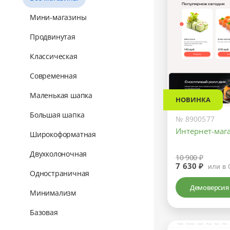
Мини-магазины
Продвинутая
Классическая
Современная
Маленькая шапка
НОВИНКА
Большая шапка
№ 8900577
Интернет-маг
Широкоформатная
Двухколоночная
10 900 ₽
7 630 ₽
или в 
Одностраничная
Демоверсия
Минимализм
Базовая