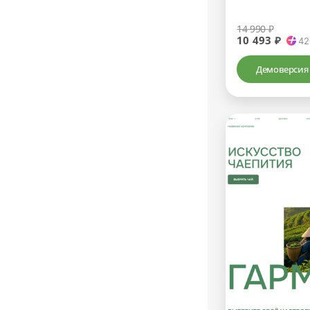
14 990 ₽
10 493 ₽
42
Демоверсия