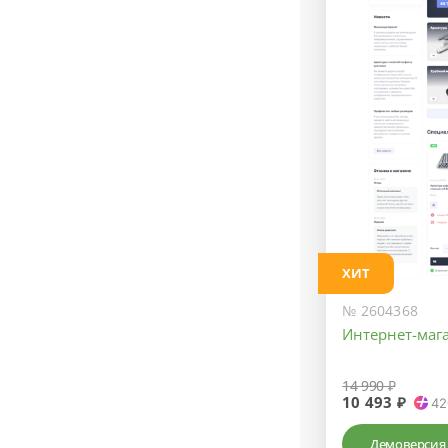
ХИТ
№ 2604368
Интернет-маг
14 990 ₽
10 493 ₽
42
Демоверсия