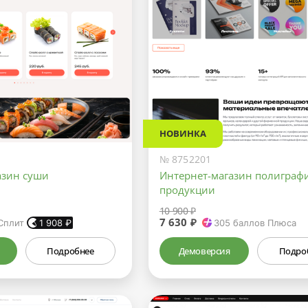
НОВИНКА
№ 8752201
азин суши
Интернет-магазин полиграф
продукции
10 900 ₽
7 630 ₽
Сплит
1 908
₽
305
баллов Плюса
Подробнее
Демоверсия
Подро