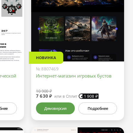
НОВИНКА
№ 8807469
ической
Интернет-магазин игровых бустов
10 900 ₽
7 630 ₽
или в Сплит
1 908
₽
бнее
Демоверсия
Подробнее