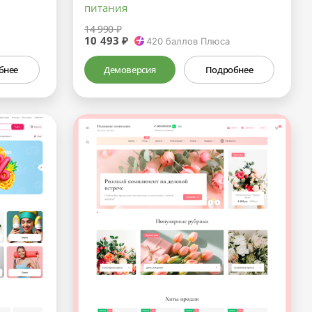
питания
14 990 ₽
10 493 ₽
420
баллов Плюса
бнее
Демоверсия
Подробнее