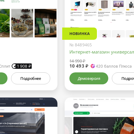
НОВИНКА
№ 8489465
Интернет-магазин универса
14 990 ₽
10 493 ₽
Сплит
1 908
₽
420
баллов Плюса
Подробнее
Демоверсия
Подро