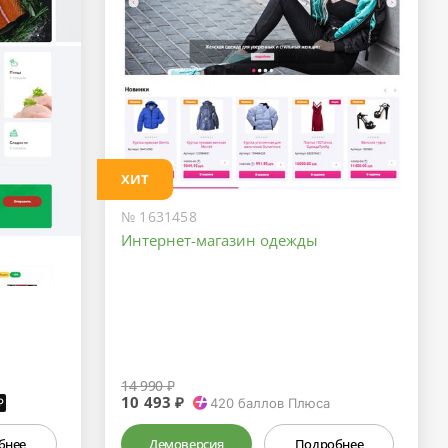
ХИТ
№ 1631458
Интернет-магазин одежды
14 990 ₽
10 493 ₽
₽
420
баллов Плюса
бнее
Демоверсия
Подробнее