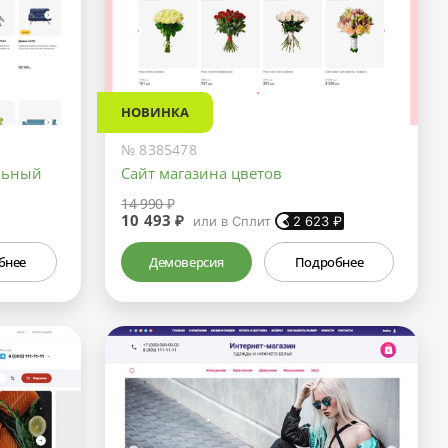
НОВИНКА
№ 8385478
льный
Сайт магазина цветов
14 990 ₽
10 493 ₽
или в Сплит
2 623
₽
бнее
Демоверсия
Подробнее