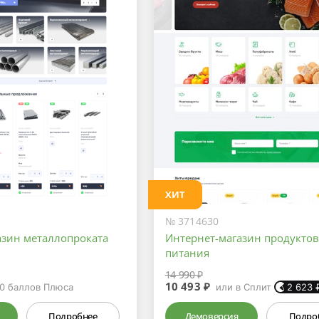
ХИТ
№ 3714630
азин металлопроката
Интернет-магазин продуктов
питания
14 990 ₽
10 493 ₽
0
баллов Плюса
или в Сплит
2 623
Подробнее
Демоверсия
Подро