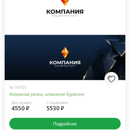
№ 94753
Алмазная резка, алмазное бурение
Без правок:
С правками:
4550 ₽
5530 ₽
Подробнее