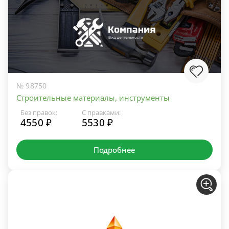
№ 98750
Строительные материалы, инструменты
Без правок:
С правками:
4550 ₽
5530 ₽
Подробнее