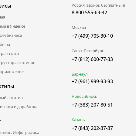
висы
Россия (звонок бесплатный)
8 800 555-63-42
ная
ама в Яндексе
Москва
для бизнеса
+7 (499) 705-30-10
йн чат
Санкт-Петербург
l-рассылки
+7 (812) 600-77-33
труктор логотипов
приложение
Барнаул
+7 (961) 999-93-93
отипы
Новосибирск
вый логотип
+7 (383) 207-80-51
исовка и доработка
Казань
г
+7 (843) 202-37-37
етинг. Инфографика