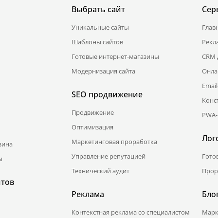
Выбрать сайт
Сер
Уникальные сайты
Глав
Шаблоны сайтов
Рекл
Готовые интернет-магазины
CRM 
Модернизация сайта
Онла
Emai
SEO продвижение
Конс
Продвижение
PWA-
Оптимизация
Лог
Маркетинговая проработка
зина
Управление репутацией
Гото
ы
Технический аудит
Прор
йтов
Реклама
Бло
Контекстная реклама со специалистом
Марк