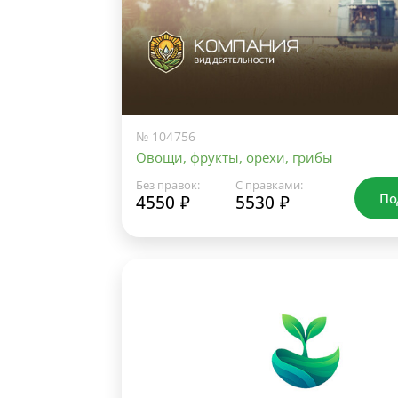
№ 104756
Овощи, фрукты, орехи, грибы
Без правок:
С правками:
По
4550 ₽
5530 ₽