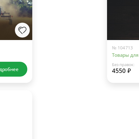
№ 104713
Товары для 
Без правок:
дробнее
4550 ₽