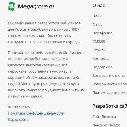
О нас
Цены
Мы занимаемся разработкой веб-сайтов
О нас
для России и зарубежных рынков с 1997
Портфолио
года. Наша команда – более пятисот
CMS.S3
сотрудников в разных странах и городах.
Отзывы
Понимание потребностей онлайн-бизнеса,
Контакты
опыт взаимодействия с тысячами
клиентов, высокая квалификация
Поддержка
персонала, собственные «ноу-хау» и
Вопросы и ответы
хороший объём заказов позволяют веб-
студии Мегагрупп.ру предлагать услуги
Возможности мага
высокого качества по удивительно низким
Платежные систем
и «вкусным» ценам.
Разработка са
© 1997–2026
Политика конфиденциальности
Сайт-Визитка
Карта сайта
Лендинг Пейдж