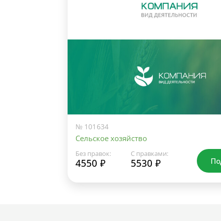
№ 101634
Сельское хозяйство
Без правок:
С правками:
По
4550 ₽
5530 ₽