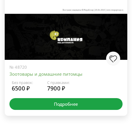
№ 48720
Зоотовары и домашние питомцы
Без правок:
С правками:
6500 ₽
7900 ₽
Подробнее