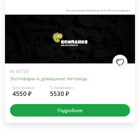
№ 48720
Зоотовары и домашние питомцы
Без правок:
С правками:
4550 ₽
5530 ₽
Подробнее