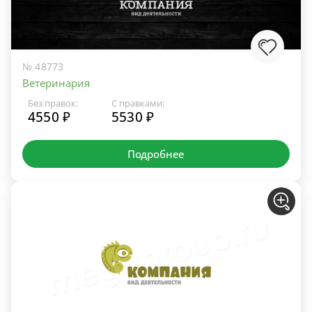
№ 48773
Ветеринария
Без правок:
С правками:
4550 ₽
5530 ₽
Подробнее