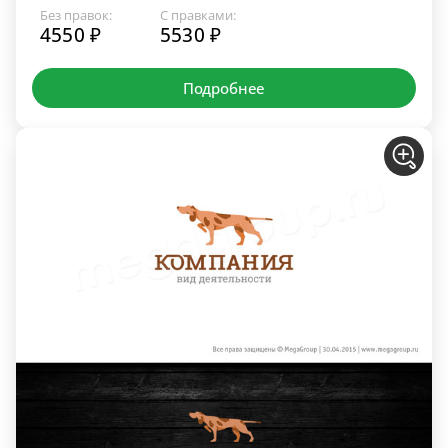
Без правок:
С правками:
4550 ₽
5530 ₽
Подробнее