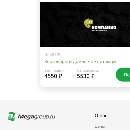
№ 48720
Зоотовары и домашние питомцы
Без правок:
С правками:
По
4550 ₽
5530 ₽
О нас
Цены