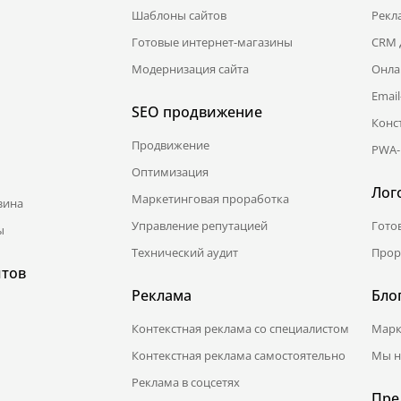
Шаблоны сайтов
Рекл
Готовые интернет-магазины
CRM 
Модернизация сайта
Онла
Emai
SEO продвижение
Конс
Продвижение
PWA-
Оптимизация
Лог
Маркетинговая проработка
зина
Управление репутацией
Гото
ы
Технический аудит
Прор
йтов
Реклама
Бло
Контекстная реклама со специалистом
Марк
Контекстная реклама самостоятельно
Мы н
Реклама в соцсетях
Пре