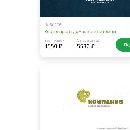
№ 50206
Зоотовары и домашние питомцы
Без правок:
С правками:
По
4550 ₽
5530 ₽