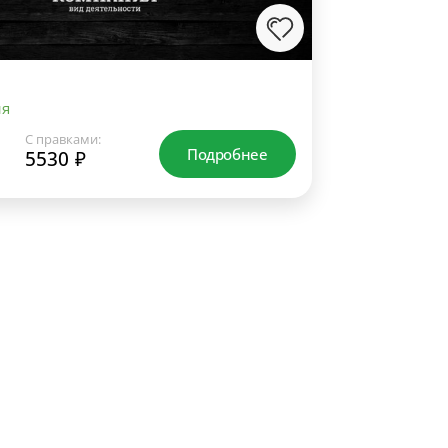
ия
С правками:
Подробнее
5530 ₽