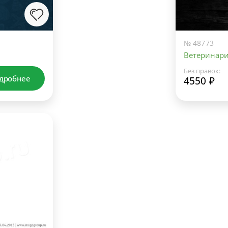
№ 48773
Ветеринар
Без правок:
дробнее
4550 ₽