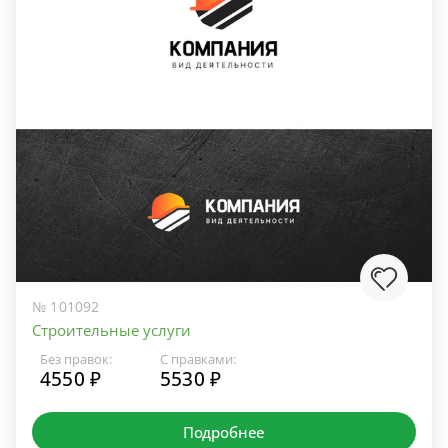
№ 101092
Строительные услуги
Без правок:
С правками:
4550 ₽
5530 ₽
Подробнее