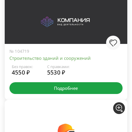
№ 104719
Строительство зданий и сооружений
Без правок:
С правками:
4550 ₽
5530 ₽
Подробнее