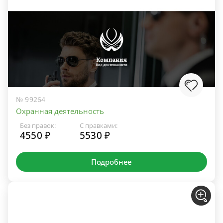
№ 99264
Охранная деятельность
Без правок:
С правками:
4550 ₽
5530 ₽
Подробнее