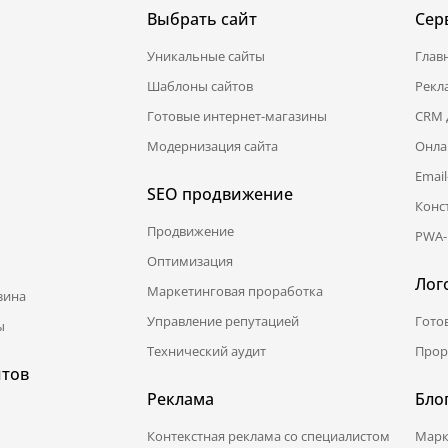
Выбрать сайт
Сер
Уникальные сайты
Глав
Шаблоны сайтов
Рекл
Готовые интернет-магазины
CRM 
Модернизация сайта
Онла
Emai
SEO продвижение
Конс
Продвижение
PWA-
Оптимизация
Лог
Маркетинговая проработка
зина
Управление репутацией
Гото
ы
Технический аудит
Прор
йтов
Реклама
Бло
Контекстная реклама со специалистом
Марк