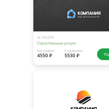
№ 105379
Строительные услуги
Без правок:
С правками:
По
4550 ₽
5530 ₽