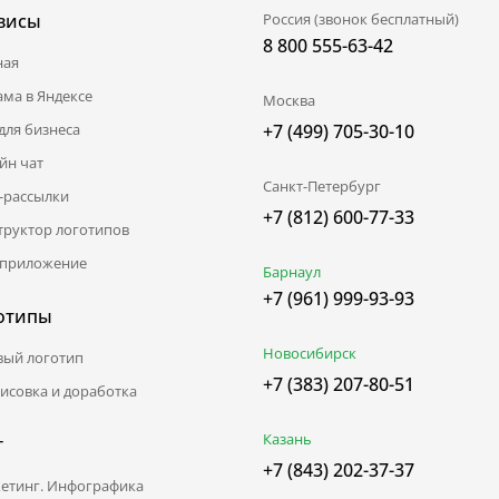
висы
Россия (звонок бесплатный)
8 800 555-63-42
ная
ама в Яндексе
Москва
для бизнеса
+7 (499) 705-30-10
йн чат
Санкт-Петербург
l-рассылки
+7 (812) 600-77-33
труктор логотипов
приложение
Барнаул
+7 (961) 999-93-93
отипы
Новосибирск
вый логотип
+7 (383) 207-80-51
исовка и доработка
Казань
г
+7 (843) 202-37-37
етинг. Инфографика