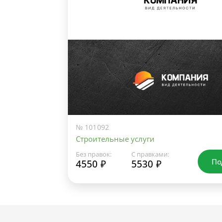
№ 101092
Строительные услуги
Без правок:
С правками:
По
4550 ₽
5530 ₽