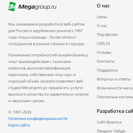
О нас
Цены
Мы занимаемся разработкой веб-сайтов
О нас
для России и зарубежных рынков с 1997
Портфолио
года. Наша команда – более пятисот
CMS.S3
сотрудников в разных странах и городах.
Отзывы
Понимание потребностей онлайн-бизнеса,
Контакты
опыт взаимодействия с тысячами
клиентов, высокая квалификация
Поддержка
персонала, собственные «ноу-хау» и
Вопросы и ответы
хороший объём заказов позволяют веб-
студии Мегагрупп.ру предлагать услуги
Возможности мага
высокого качества по удивительно низким
Платежные систем
и «вкусным» ценам.
Разработка са
© 1997–2026
Политика конфиденциальности
Сайт-Визитка
Карта сайта
Лендинг Пейдж