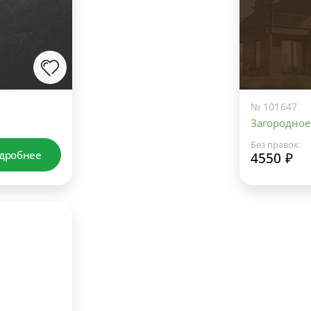
№ 101647
Загородное
Без правок:
дробнее
4550 ₽