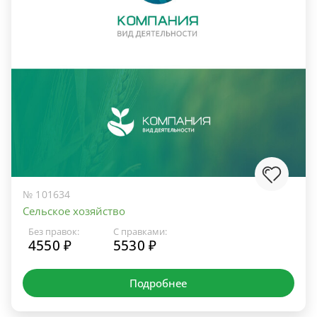
№ 101634
Сельское хозяйство
Без правок:
С правками:
4550 ₽
5530 ₽
Подробнее