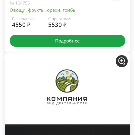
№ 104756
Овощи, фрукты, орехи, грибы
Без правок:
С правками:
4550 ₽
5530 ₽
Подробнее