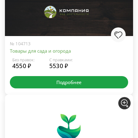
№ 104713
Товары для сада и огорода
Без правок:
С правками:
4550 ₽
5530 ₽
Подробнее