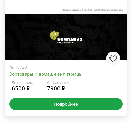
№ 48720
Зоотовары и домашние питомцы
Без правок:
С правками:
6500 ₽
7900 ₽
Подробнее