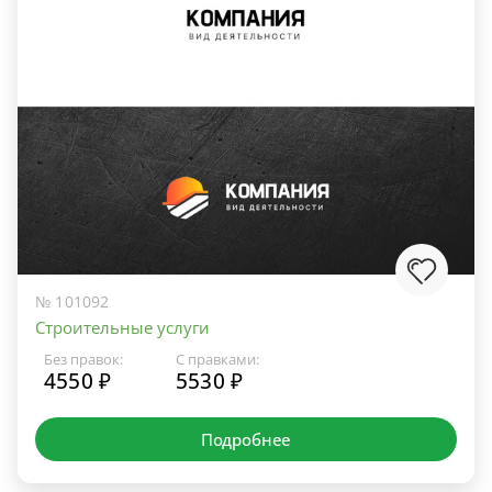
№ 101092
Строительные услуги
Без правок:
С правками:
4550 ₽
5530 ₽
Подробнее