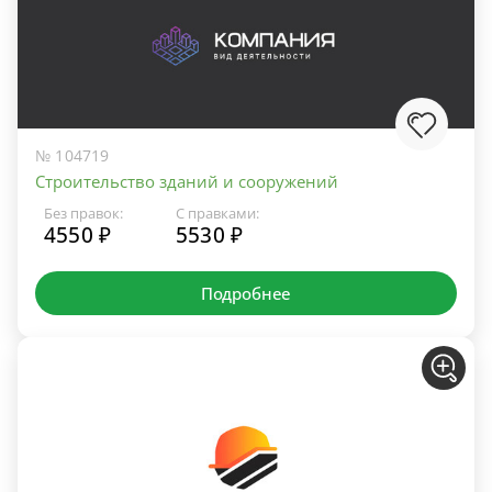
№ 104719
Строительство зданий и сооружений
Без правок:
С правками:
4550 ₽
5530 ₽
Подробнее