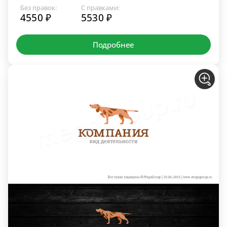
Без правок:
С правками:
4550 ₽
5530 ₽
Подробнее