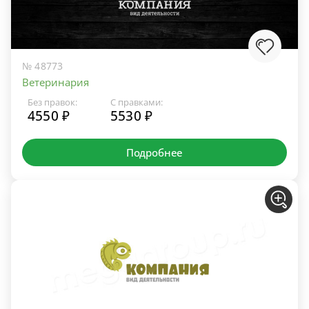
№ 48773
Ветеринария
Без правок:
С правками:
4550 ₽
5530 ₽
Подробнее