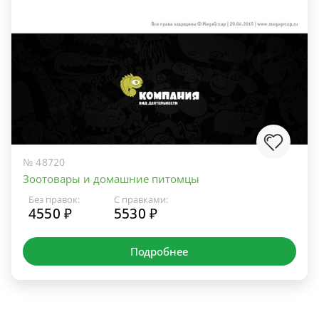
№ 48720
Зоотовары и домашние питомцы
Без правок:
С правками:
4550 ₽
5530 ₽
Подробнее