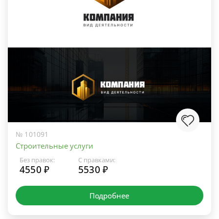
№ 101091
Строительные услуги
Без правок:
С правками:
4550 ₽
5530 ₽
Подробнее