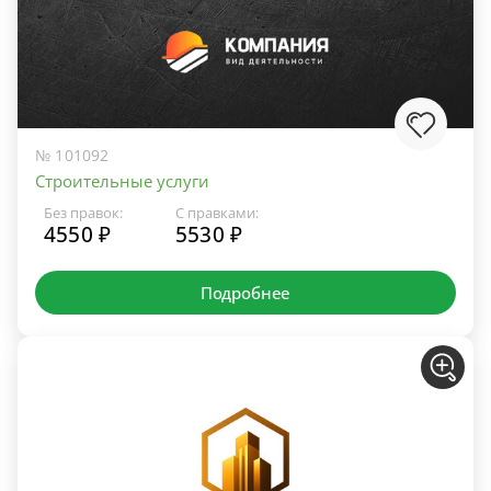
№ 101092
Строительные услуги
Без правок:
С правками:
4550 ₽
5530 ₽
Подробнее