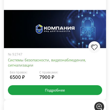
№ 92747
Системы безопасности, видеонаблюдения,
сигнализации
Без правок:
С правками:
6500 ₽
7900 ₽
Подробнее