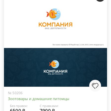
№ 50206
Зоотовары и домашние питомцы
Без правок:
С правками:
6500 ₽
7900 ₽