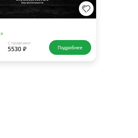
ия
С правками:
Подробнее
5530 ₽