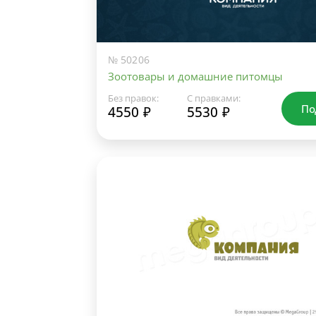
№ 50206
Зоотовары и домашние питомцы
Без правок:
С правками:
По
4550 ₽
5530 ₽