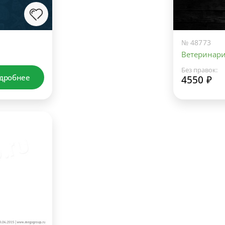
№ 48773
Ветеринар
Без правок:
дробнее
4550 ₽