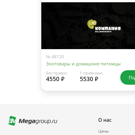
№ 48720
Зоотовары и домашние питомцы
Без правок:
С правками:
По
4550 ₽
5530 ₽
О нас
Цены