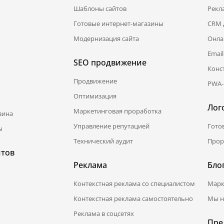
Шаблоны сайтов
Рекл
Готовые интернет-магазины
CRM 
Модернизация сайта
Онла
Emai
SEO продвижение
Конс
Продвижение
PWA-
Оптимизация
Лог
Маркетинговая проработка
зина
Управление репутацией
Гото
ы
Технический аудит
Прор
йтов
Реклама
Бло
Контекстная реклама со специалистом
Марк
Контекстная реклама самостоятельно
Мы н
Реклама в соцсетях
Пре