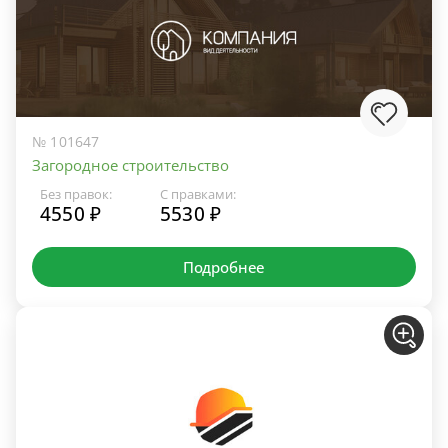
№ 101647
Загородное строительство
Без правок:
С правками:
4550 ₽
5530 ₽
Подробнее