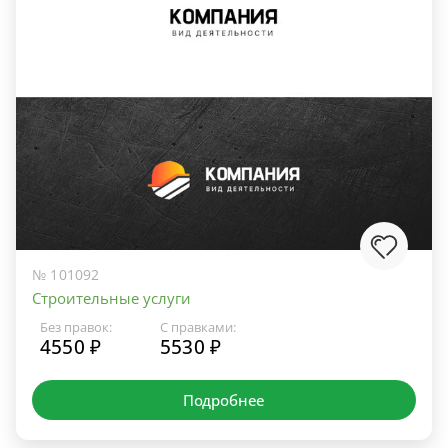
№ 101092
Строительные услуги
Без правок:
С правками:
4550 ₽
5530 ₽
Подробнее