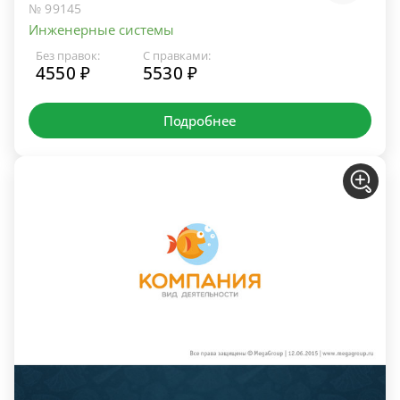
№ 99145
Инженерные системы
Без правок:
С правками:
4550 ₽
5530 ₽
Подробнее