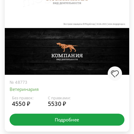
№ 48773
Ветеринария
Без правок:
С правками:
4550 ₽
5530 ₽
Подробнее