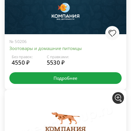
№ 50206
Зоотовары и домашние питомцы
Без правок:
С правками:
4550 ₽
5530 ₽
Подробнее