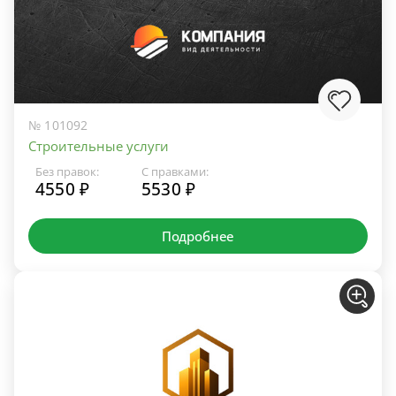
№ 101092
Строительные услуги
Без правок:
С правками:
4550 ₽
5530 ₽
Подробнее