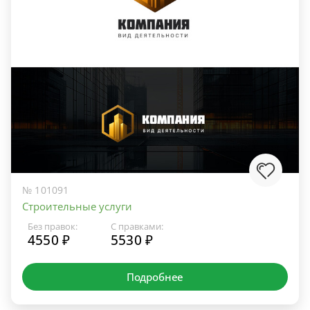
№ 101091
Строительные услуги
Без правок:
С правками:
4550 ₽
5530 ₽
Подробнее