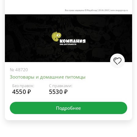
№ 48720
Зоотовары и домашние питомцы
Без правок:
С правками:
4550 ₽
5530 ₽
Подробнее