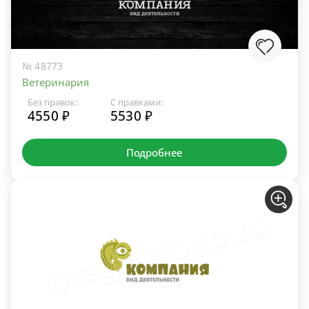
№ 48773
Ветеринария
Без правок:
С правками:
4550 ₽
5530 ₽
Подробнее