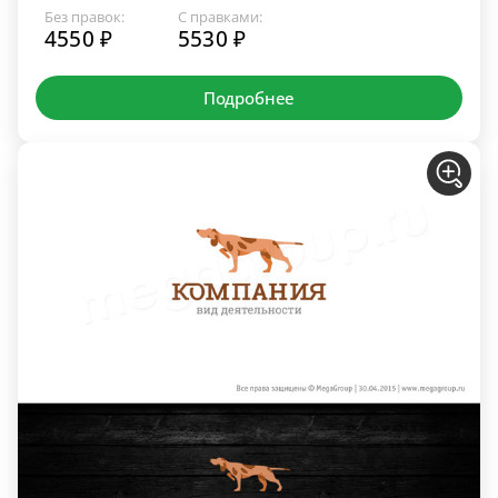
Без правок:
С правками:
4550 ₽
5530 ₽
Подробнее