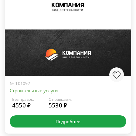
№ 101092
Строительные услуги
Без правок:
С правками:
4550 ₽
5530 ₽
Подробнее