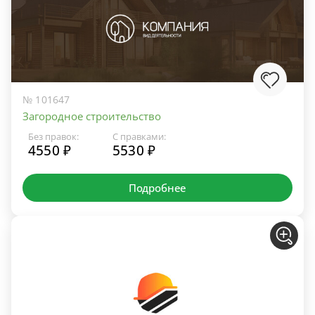
№ 101647
Загородное строительство
Без правок:
С правками:
4550 ₽
5530 ₽
Подробнее