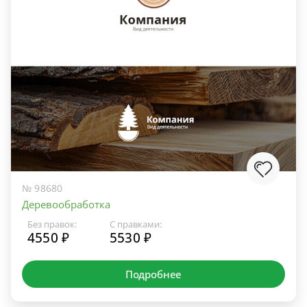
№ 98680
Деревообработка
Без правок:
С правками:
4550 ₽
5530 ₽
Подробнее