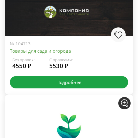
№ 104713
Товары для сада и огорода
Без правок:
С правками:
4550 ₽
5530 ₽
Подробнее