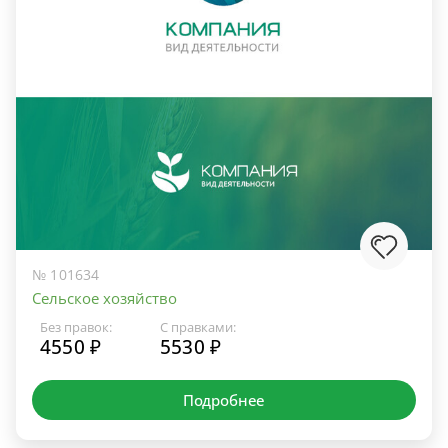
№ 101634
Сельское хозяйство
Без правок:
С правками:
4550 ₽
5530 ₽
Подробнее