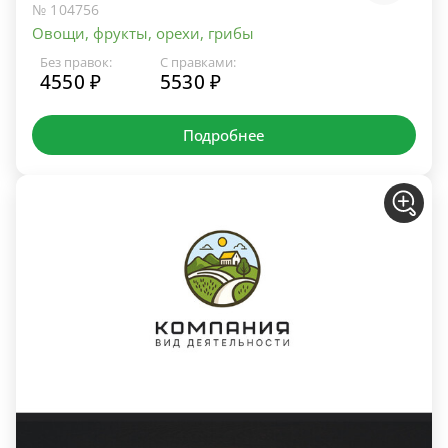
№ 104756
Овощи, фрукты, орехи, грибы
Без правок:
С правками:
4550 ₽
5530 ₽
Подробнее