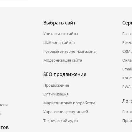
Выбрать сайт
Сер
Уникальные сайты
Глав
Шаблоны сайтов
Рекл
Готовые интернет-магазины
CRM 
Модернизация сайта
Онла
Emai
SEO продвижение
Конс
Продвижение
PWA-
Оптимизация
Лог
Маркетинговая проработка
зина
Управление репутацией
Гото
ы
Технический аудит
Прор
йтов