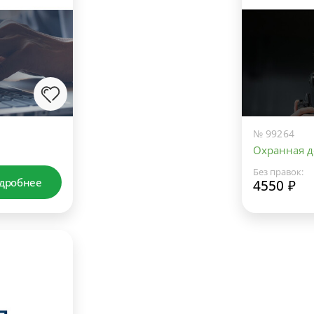
№ 99264
Охранная д
Без правок:
дробнее
4550 ₽