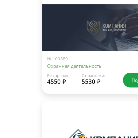
№ 100889
Охранная деятельность
Без правок:
С правками:
По
4550 ₽
5530 ₽