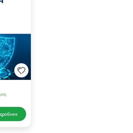
ия,
дробнее