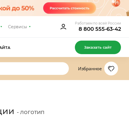
Работаем по всей России
Сервисы
8 800 555-63-42
Заказать сайт
АЙТА
Избранное
ации
- логотип