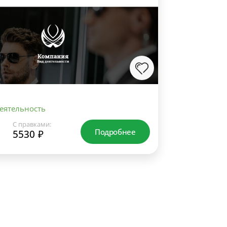
еятельность
С правками:
Подробнее
5530 ₽