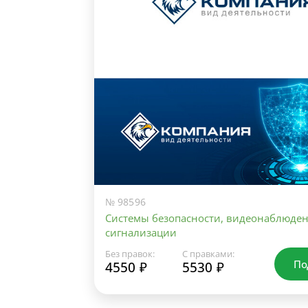
№ 98596
Системы безопасности, видеонаблюден
сигнализации
Без правок:
С правками:
По
4550 ₽
5530 ₽