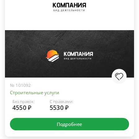
№ 101092
Строительные услуги
Без правок:
С правками:
4550 ₽
5530 ₽
Подробнее