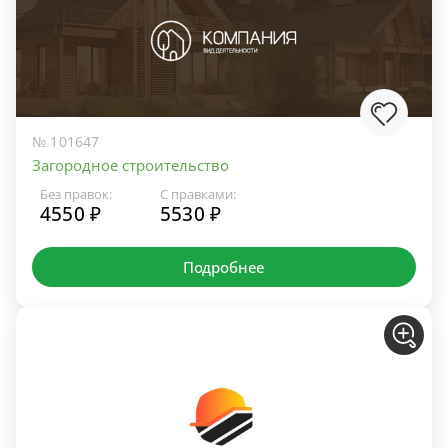
№ 101647
Загородное строительство
Без правок:
С правками:
4550 ₽
5530 ₽
Подробнее