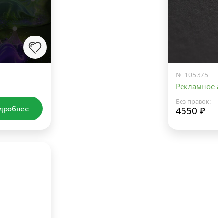
№ 105375
Рекламное а
Без правок:
дробнее
4550 ₽