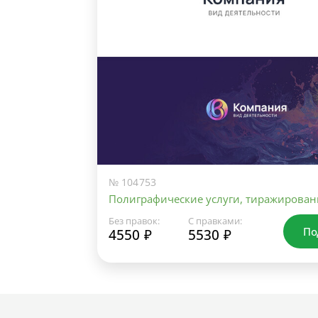
№ 104753
Полиграфические услуги, тиражирован
Без правок:
С правками:
По
4550 ₽
5530 ₽