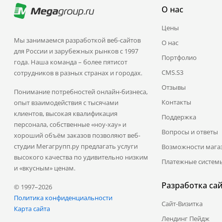
О нас
Цены
Мы занимаемся разработкой веб-сайтов
О нас
для России и зарубежных рынков с 1997
Портфолио
года. Наша команда – более пятисот
CMS.S3
сотрудников в разных странах и городах.
Отзывы
Понимание потребностей онлайн-бизнеса,
Контакты
опыт взаимодействия с тысячами
клиентов, высокая квалификация
Поддержка
персонала, собственные «ноу-хау» и
Вопросы и ответы
хороший объём заказов позволяют веб-
студии Мегагрупп.ру предлагать услуги
Возможности мага
высокого качества по удивительно низким
Платежные систем
и «вкусным» ценам.
Разработка са
© 1997–2026
Политика конфиденциальности
Сайт-Визитка
Карта сайта
Лендинг Пейдж