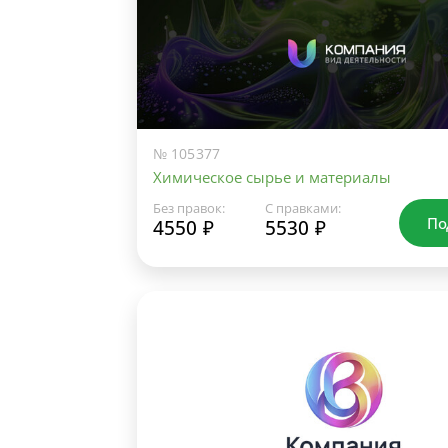
№ 105377
Химическое сырье и материалы
Без правок:
С правками:
По
4550 ₽
5530 ₽