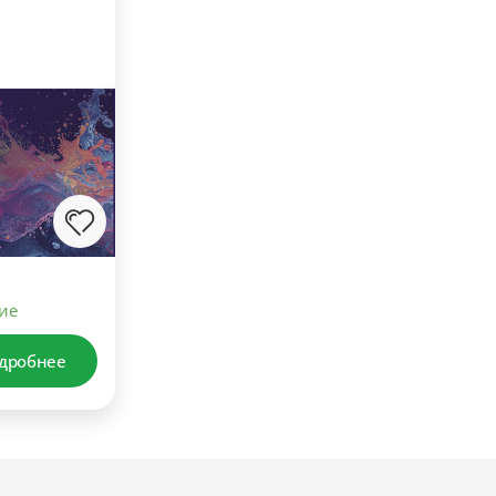
ие
дробнее