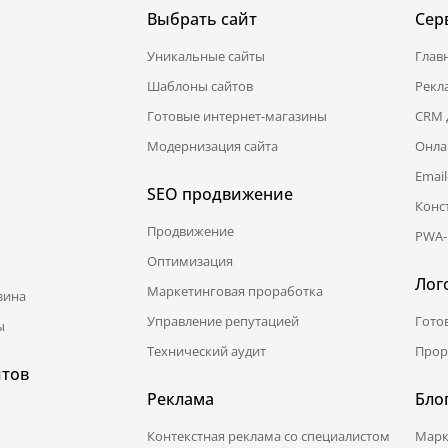
Выбрать сайт
Сер
Уникальные сайты
Глав
Шаблоны сайтов
Рекл
Готовые интернет-магазины
CRM 
Модернизация сайта
Онла
Emai
SEO продвижение
Конс
Продвижение
PWA-
Оптимизация
Лог
Маркетинговая проработка
зина
Управление репутацией
Гото
ы
Технический аудит
Прор
йтов
Реклама
Бло
Контекстная реклама со специалистом
Марк