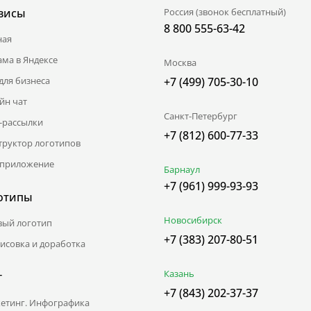
висы
Россия (звонок бесплатный)
8 800 555-63-42
ная
ама в Яндексе
Москва
для бизнеса
+7 (499) 705-30-10
йн чат
Санкт-Петербург
l-рассылки
+7 (812) 600-77-33
труктор логотипов
приложение
Барнаул
+7 (961) 999-93-93
отипы
Новосибирск
вый логотип
+7 (383) 207-80-51
исовка и доработка
Казань
г
+7 (843) 202-37-37
етинг. Инфографика