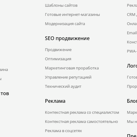
Шаблоны сайтов
Рекл
Готовые интернет-магазины
CRM 
Модернизация сайта
Онла
Emai
SEO продвижение
Конс
Продвижение
PWA-
Оптимизация
Лог
Маркетинговая проработка
зина
Управление репутацией
Гото
ы
Технический аудит
Прор
йтов
Реклама
Бло
Контекстная реклама со специалистом
Марк
Контекстная реклама самостоятельно
Мы н
Реклама в соцсетях
Пре