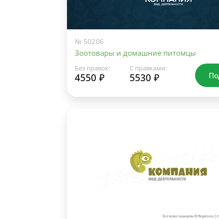
№ 50206
Зоотовары и домашние питомцы
Без правок:
С правками:
По
4550 ₽
5530 ₽