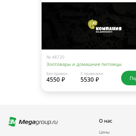
№ 48720
Зоотовары и домашние питомцы
Без правок:
С правками:
По
4550 ₽
5530 ₽
О нас
Цены