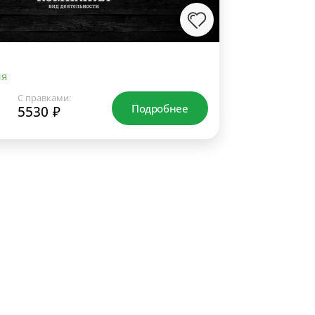
ия
С правками:
Подробнее
5530 ₽