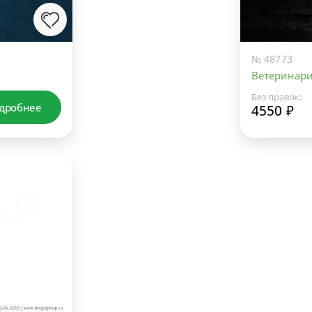
№ 48773
Ветеринар
Без правок:
дробнее
4550 ₽