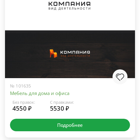
№ 101635
Мебель для дома и офиса
Без правок:
С правками:
4550 ₽
5530 ₽
Подробнее