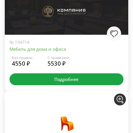
№ 104714
Мебель для дома и офиса
Без правок:
С правками:
4550 ₽
5530 ₽
Подробнее