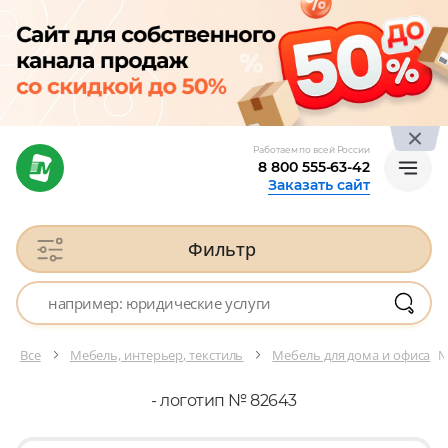
Работаем по всей России
8 800 555-63-42
Заказать сайт
Фильтр
Все
Мебель, интерьер, текстиль
Мебель для дома и офиса
№
- логотип № 82643