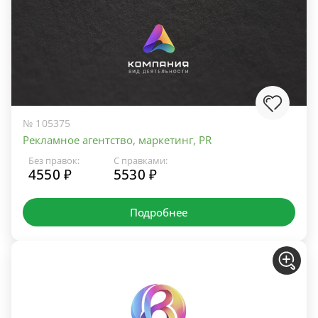
№ 105375
Рекламное агентство, маркетинг, PR
Без правок:
С правками:
4550 ₽
5530 ₽
Подробнее