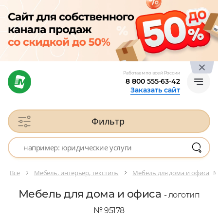
Работаем по всей России
8 800 555-63-42
Заказать сайт
Фильтр
Все
Мебель, интерьер, текстиль
Мебель для дома и офиса
№
Мебель для дома и офиса
- логотип
№ 95178