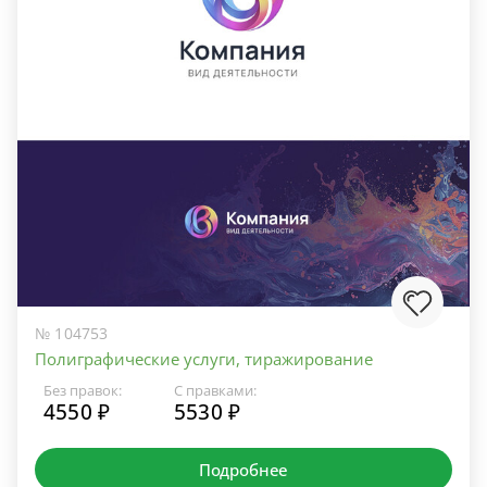
№ 104753
Полиграфические услуги, тиражирование
Без правок:
С правками:
4550 ₽
5530 ₽
Подробнее