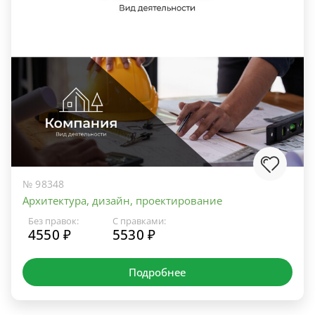
№ 98348
Архитектура, дизайн, проектирование
Без правок:
С правками:
4550 ₽
5530 ₽
Подробнее