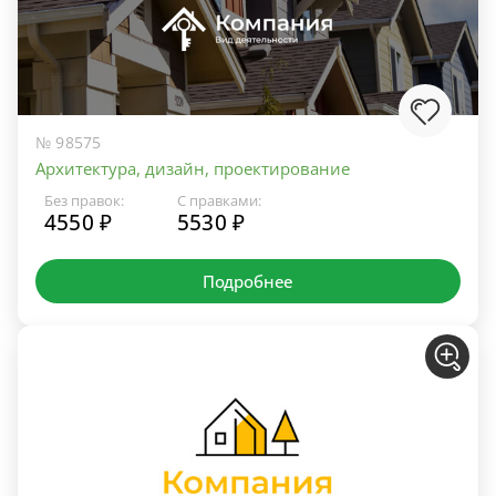
№ 98575
Архитектура, дизайн, проектирование
Без правок:
С правками:
4550 ₽
5530 ₽
Подробнее