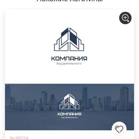
№ 98724