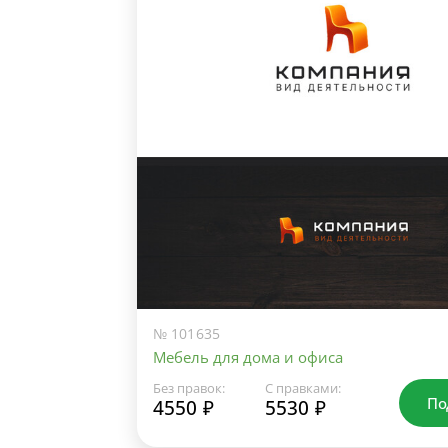
№ 101635
Мебель для дома и офиса
Без правок:
С правками:
По
4550 ₽
5530 ₽