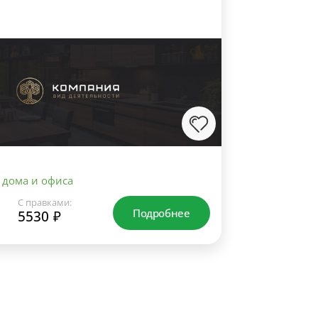
 дома и офиса
С правками:
Подробнее
5530 ₽