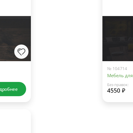
№ 104714
Мебель для
Без правок:
дробнее
4550 ₽