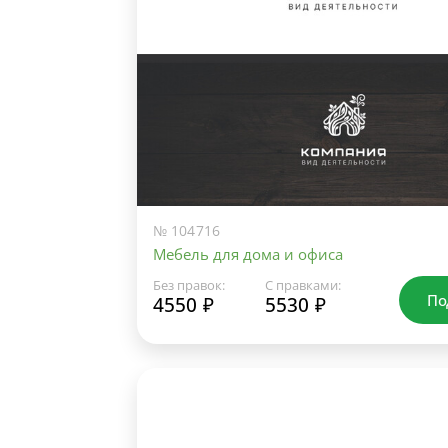
№ 104716
Мебель для дома и офиса
Без правок:
С правками:
По
4550 ₽
5530 ₽