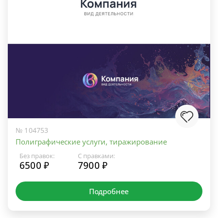
№ 104753
Полиграфические услуги, тиражирование
Без правок:
С правками:
6500 ₽
7900 ₽
Подробнее