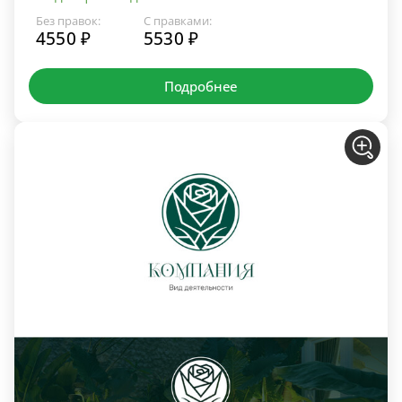
Без правок:
С правками:
4550 ₽
5530 ₽
Подробнее