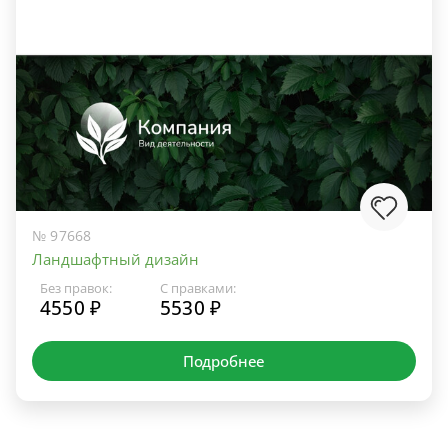
№ 97668
Ландшафтный дизайн
Без правок:
С правками:
4550 ₽
5530 ₽
Подробнее