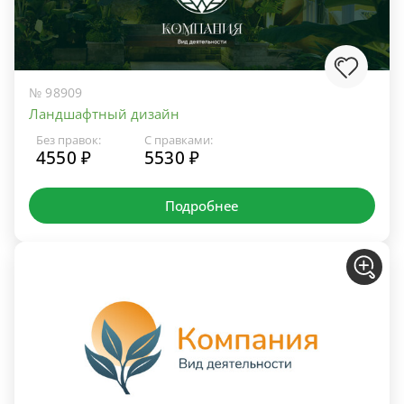
№ 98909
Ландшафтный дизайн
Без правок:
С правками:
4550 ₽
5530 ₽
Подробнее