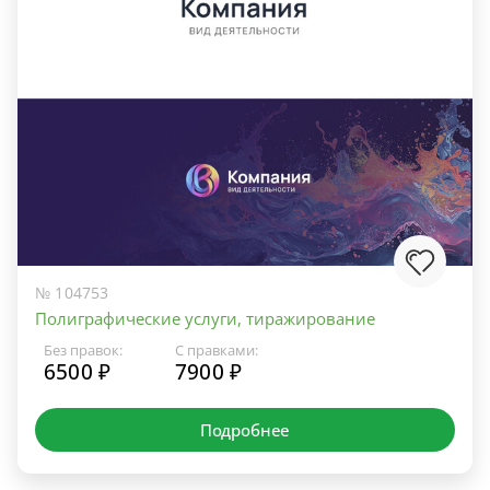
№ 104753
Полиграфические услуги, тиражирование
Без правок:
С правками:
6500 ₽
7900 ₽
Подробнее