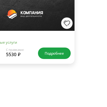
ые услуги
С правками:
Подробнее
5530 ₽