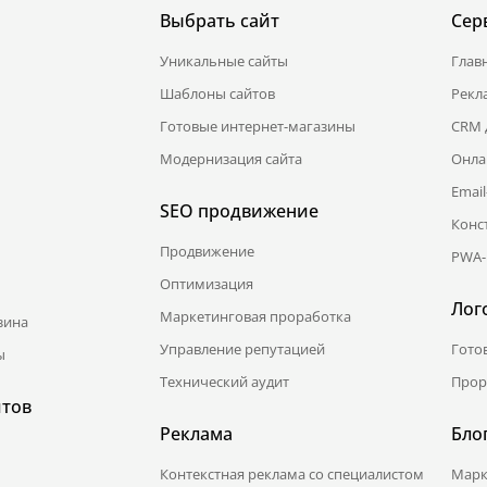
Выбрать сайт
Сер
Уникальные сайты
Глав
Шаблоны сайтов
Рекл
Готовые интернет-магазины
CRM 
Модернизация сайта
Онла
Emai
SEO продвижение
Конс
Продвижение
PWA-
Оптимизация
Лог
Маркетинговая проработка
зина
Управление репутацией
Гото
ы
Технический аудит
Прор
йтов
Реклама
Бло
Контекстная реклама со специалистом
Марк