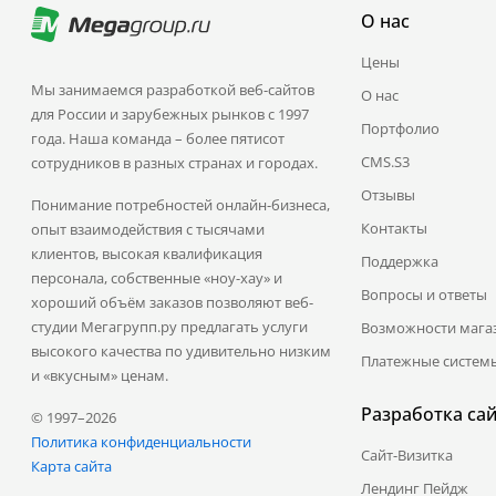
О нас
Цены
Мы занимаемся разработкой веб-сайтов
О нас
для России и зарубежных рынков с 1997
Портфолио
года. Наша команда – более пятисот
CMS.S3
сотрудников в разных странах и городах.
Отзывы
Понимание потребностей онлайн-бизнеса,
Контакты
опыт взаимодействия с тысячами
клиентов, высокая квалификация
Поддержка
персонала, собственные «ноу-хау» и
Вопросы и ответы
хороший объём заказов позволяют веб-
студии Мегагрупп.ру предлагать услуги
Возможности мага
высокого качества по удивительно низким
Платежные систем
и «вкусным» ценам.
Разработка са
© 1997–2026
Политика конфиденциальности
Сайт-Визитка
Карта сайта
Лендинг Пейдж