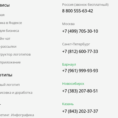
висы
Россия (звонок бесплатный)
8 800 555-63-42
ная
ама в Яндексе
Москва
для бизнеса
+7 (499) 705-30-10
йн чат
Санкт-Петербург
l-рассылки
+7 (812) 600-77-33
труктор логотипов
приложение
Барнаул
+7 (961) 999-93-93
отипы
Новосибирск
вый логотип
+7 (383) 207-80-51
исовка и доработка
Казань
г
+7 (843) 202-37-37
етинг. Инфографика