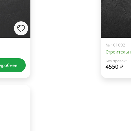
№ 101092
Строительн
Без правок:
дробнее
4550 ₽