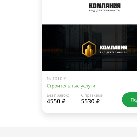
№ 101091
Строительные услуги
Без правок:
С правками:
По
4550 ₽
5530 ₽