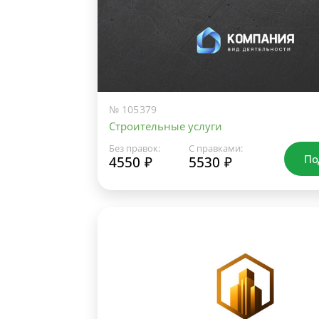
№ 105379
Строительные услуги
Без правок:
С правками:
По
4550 ₽
5530 ₽