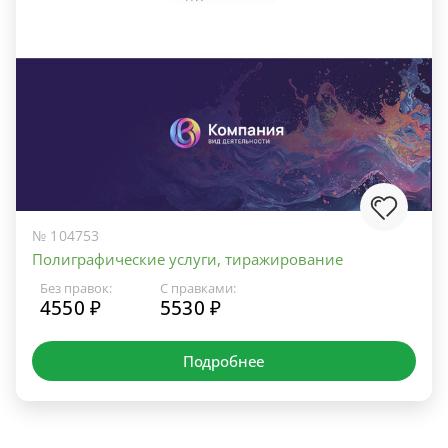
№ 104753
Полиграфические услуги, тиражирование
Без правок:
С правками:
4550 ₽
5530 ₽
Подробнее