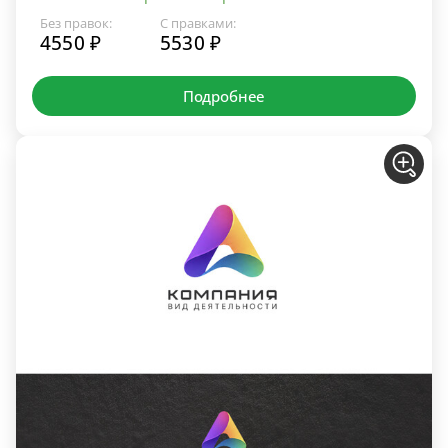
Без правок:
С правками:
4550 ₽
5530 ₽
Подробнее