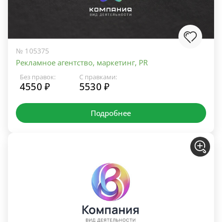
№ 105375
Рекламное агентство, маркетинг, PR
Без правок:
С правками:
4550 ₽
5530 ₽
Подробнее