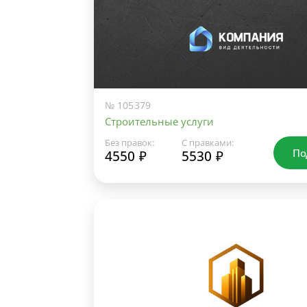
№ 105379
Строительные услуги
Без правок:
С правками:
По
4550 ₽
5530 ₽