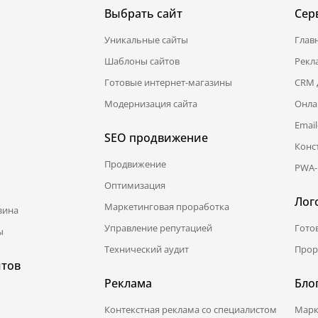
Выбрать сайт
Сер
Уникальные сайты
Глав
Шаблоны сайтов
Рекл
Готовые интернет-магазины
CRM 
Модернизация сайта
Онла
Emai
SEO продвижение
Конс
Продвижение
PWA-
Оптимизация
Лог
Маркетинговая проработка
зина
Управление репутацией
Гото
ы
Технический аудит
Прор
йтов
Реклама
Бло
Контекстная реклама со специалистом
Марк