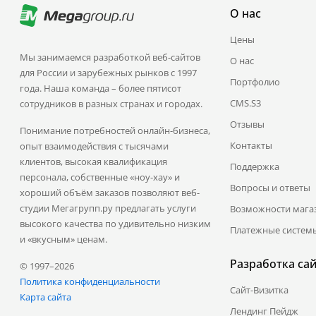
О нас
Цены
Мы занимаемся разработкой веб-сайтов
О нас
для России и зарубежных рынков с 1997
Портфолио
года. Наша команда – более пятисот
CMS.S3
сотрудников в разных странах и городах.
Отзывы
Понимание потребностей онлайн-бизнеса,
Контакты
опыт взаимодействия с тысячами
клиентов, высокая квалификация
Поддержка
персонала, собственные «ноу-хау» и
Вопросы и ответы
хороший объём заказов позволяют веб-
студии Мегагрупп.ру предлагать услуги
Возможности мага
высокого качества по удивительно низким
Платежные систем
и «вкусным» ценам.
Разработка са
© 1997–2026
Политика конфиденциальности
Сайт-Визитка
Карта сайта
Лендинг Пейдж