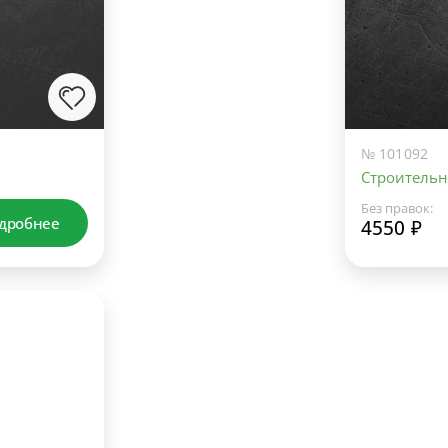
№ 101092
Строительн
Без правок:
дробнее
4550 ₽