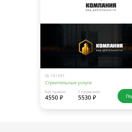
№ 101091
Строительные услуги
Без правок:
С правками:
По
4550 ₽
5530 ₽