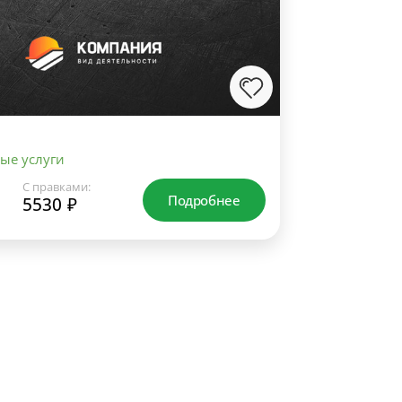
ые услуги
С правками:
Подробнее
5530 ₽