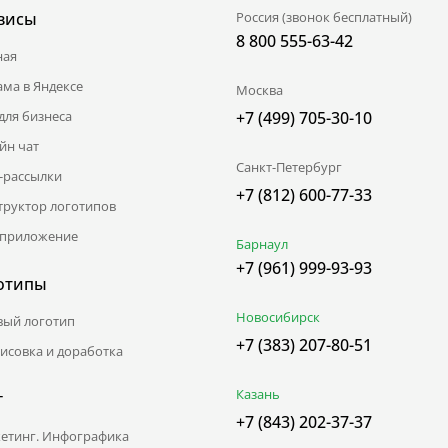
висы
Россия (звонок бесплатный)
8 800 555-63-42
ная
ама в Яндексе
Москва
для бизнеса
+7 (499) 705-30-10
йн чат
Санкт-Петербург
l-рассылки
+7 (812) 600-77-33
труктор логотипов
приложение
Барнаул
+7 (961) 999-93-93
отипы
Новосибирск
вый логотип
+7 (383) 207-80-51
исовка и доработка
Казань
г
+7 (843) 202-37-37
етинг. Инфографика