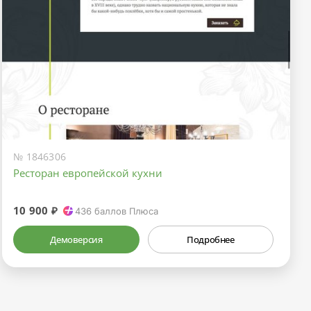
№ 1846306
Ресторан европейской кухни
10 900 ₽
436
баллов Плюса
Демоверсия
Подробнее