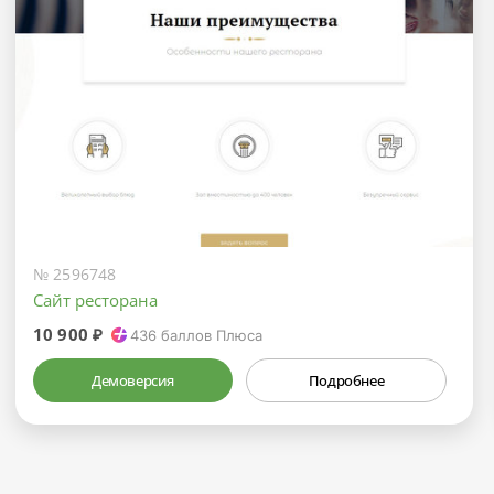
№ 2596748
Сайт ресторана
10 900 ₽
436
баллов Плюса
Демоверсия
Подробнее