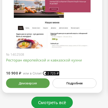
№ 1402508
Ресторан европейской и кавказской кухни
10 900 ₽
или в Сплит
2 725
₽
Демоверсия
Подробнее
Смотреть всё