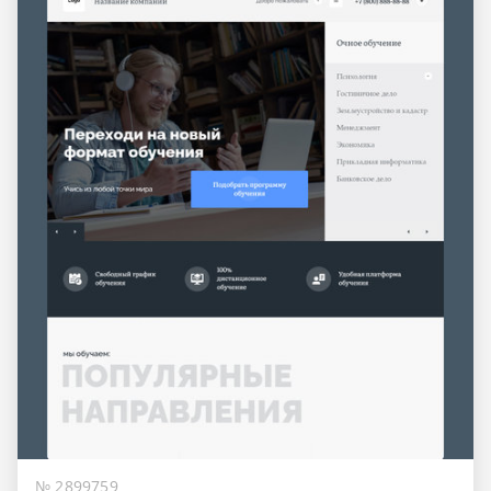
№ 2899759