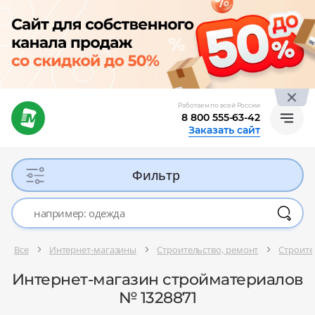
Работаем по всей России
8 800 555-63-42
Заказать сайт
Фильтр
Все
Интернет-магазины
Строительство, ремонт
Строите
Интернет-магазин стройматериалов
№ 1328871