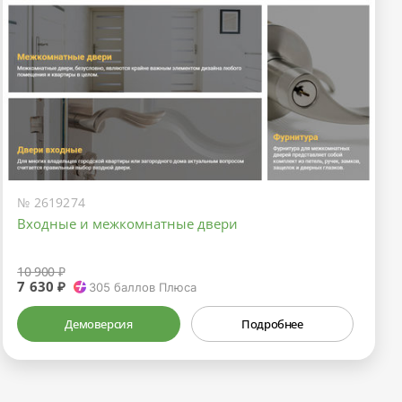
№ 2619274
Входные и межкомнатные двери
10 900 ₽
7 630 ₽
305
баллов Плюса
Демоверсия
Подробнее