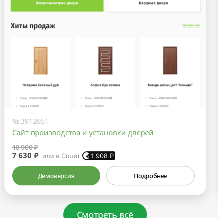
№ 3912651
Сайт производства и установки дверей
10 900 ₽
7 630 ₽
или в Сплит
1 908
₽
Демоверсия
Подробнее
Смотреть всё