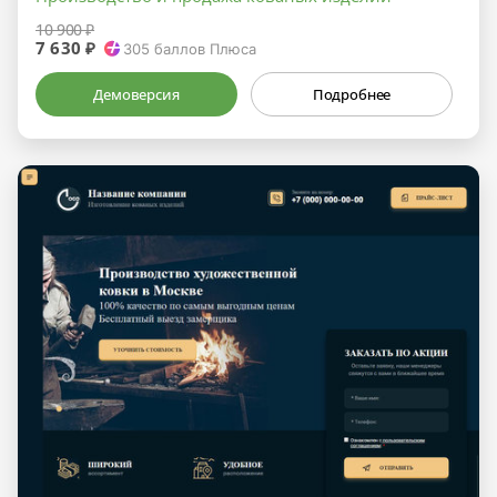
10 900 ₽
7 630 ₽
305
баллов Плюса
Демоверсия
Подробнее