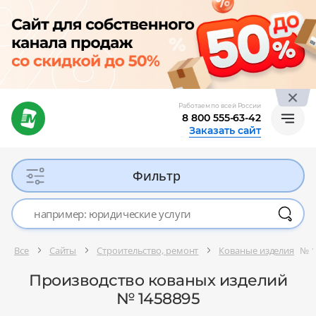
Работаем по всей России
8 800 555-63-42
Заказать сайт
Фильтр
Все
Сайты
Строительство, ремонт
Кованые изделия
№ 1
Производство кованых изделий
№ 1458895