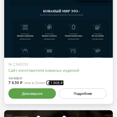
№ 2340230
Сайт изготовителя кованых изделий
10 900 ₽
7 630 ₽
или в Сплит
1 908
₽
Демоверсия
Подробнее