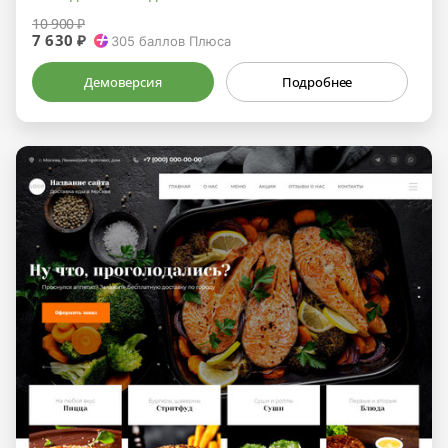
10 900 ₽
7 630 ₽
305
баллов Плюса
Демоверсия
Подробнее