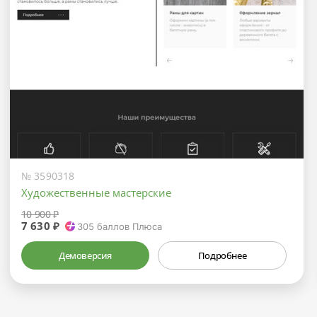
№ 3590318
Художественные мастерские
10 900 ₽
7 630 ₽
305
баллов Плюса
Демоверсия
Подробнее