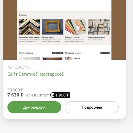
№ 1396719
Сайт багетной мастерской
10 900 ₽
7 630 ₽
или в Сплит
1 908
₽
Демоверсия
Подробнее