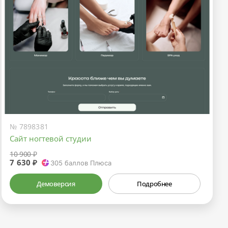
№ 7898381
Сайт ногтевой студии
10 900 ₽
7 630 ₽
305
баллов Плюса
Демоверсия
Подробнее