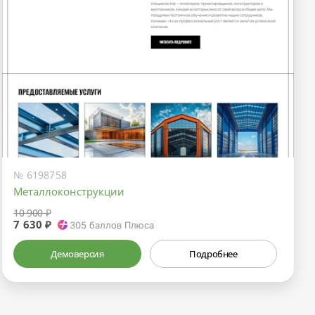
№ 6198758
Металлоконструкции
10 900 ₽
7 630 ₽
305
баллов Плюса
Демоверсия
Подробнее