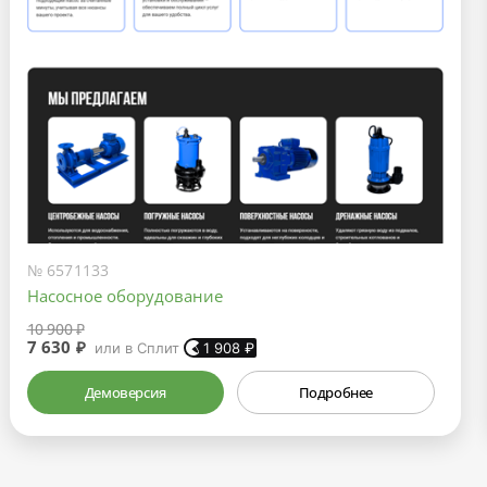
№ 6571133
Насосное оборудование
10 900 ₽
7 630 ₽
или в Сплит
1 908
₽
Демоверсия
Подробнее