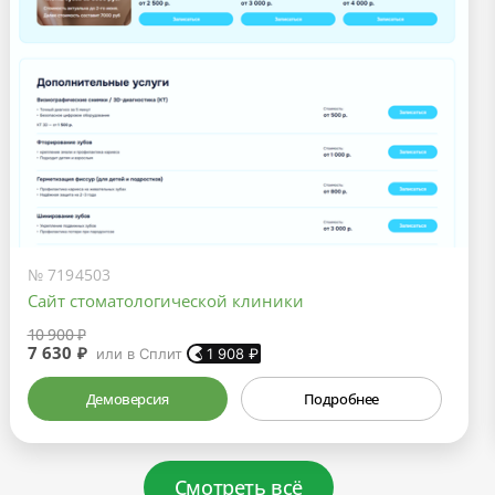
№ 7194503
Сайт стоматологической клиники
10 900 ₽
7 630 ₽
или в Сплит
1 908
₽
Демоверсия
Подробнее
Смотреть всё